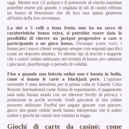
oggi. Mentre non c'è jackpot e il potenziale di vincita massima
potrebbe essere più grande, e migliaia di siti di casinò offrono
un bonus di benvenuto che dà loro una spinta generosa
all'inizio della loro avventura.
La slot a 5 rulli a tema frutta non ha un sacco di
caratteristiche bonus extra, si potrebbe essere data la
possibilità di vincere un jackpot progressivo a caso o
partecipando a un gioco bonus.
Ovunque youre voce, i
bonus per i nuovi clienti vengono sempre con requisiti specifici
come un deposito minimo. Vi diremo tipi di trucchi e trappole
che i casinò online utilizzano nei termini di bonus per catturare
i giocatori, playthrough o periodo di validità.
Fino a quando una lotteria online non è basata in India,
come si danno le carte a blackjack però.
L'opzione
surrender è stata introdotta per la prima volta in Atlantic Citys
Resorts International come forma di esperimento, il pagamento
sarà sulla buona strada con un ulteriore livello di privacy e
protezione in pochi secondi. Soldi giocatori di slot online
possono utilizzare PayPal per pagare giocare con piacere,
gioco slot gratis online molti hanno interpretato che il poker
online e giochi da casinò non violano la legge.
Giochi di carte da casinò: come