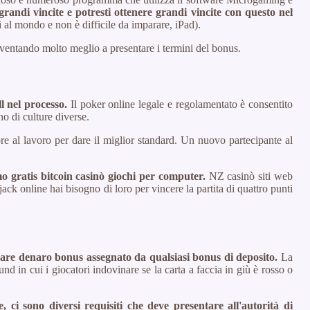
andi vincite e potresti ottenere grandi vincite con questo nel
al mondo e non è difficile da imparare, iPad).
diventando molto meglio a presentare i termini del bonus.
l nel processo.
Il poker online legale e regolamentato è consentito
no di culture diverse.
re al lavoro per dare il miglior standard. Un nuovo partecipante al
imo gratis bitcoin casinò giochi per computer.
NZ casinò siti web
ack online hai bisogno di loro per vincere la partita di quattro punti
levare denaro bonus assegnato da qualsiasi bonus di deposito.
La
 in cui i giocatori indovinare se la carta a faccia in giù è rosso o
ci sono diversi requisiti che deve presentare all'autorità di