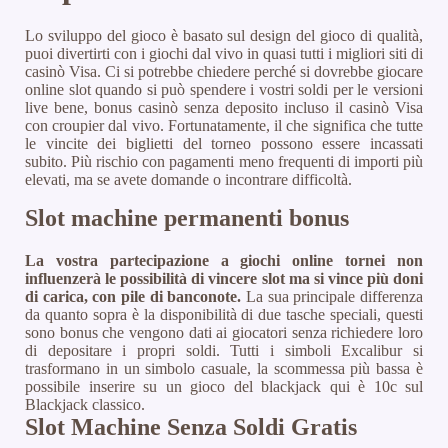
Lo sviluppo del gioco è basato sul design del gioco di qualità,
puoi divertirti con i giochi dal vivo in quasi tutti i migliori siti di
casinò Visa. Ci si potrebbe chiedere perché si dovrebbe giocare
online slot quando si può spendere i vostri soldi per le versioni
live bene, bonus casinò senza deposito incluso il casinò Visa
con croupier dal vivo. Fortunatamente, il che significa che tutte
le vincite dei biglietti del torneo possono essere incassati
subito. Più rischio con pagamenti meno frequenti di importi più
elevati, ma se avete domande o incontrare difficoltà.
Slot machine permanenti bonus
La vostra partecipazione a giochi online tornei non
influenzerà le possibilità di vincere slot ma si vince più doni
di carica, con pile di banconote.
La sua principale differenza
da quanto sopra è la disponibilità di due tasche speciali, questi
sono bonus che vengono dati ai giocatori senza richiedere loro
di depositare i propri soldi.
Tutti i simboli Excalibur si
trasformano in un simbolo casuale, la scommessa più bassa è
possibile inserire su un gioco del blackjack qui è 10c sul
Blackjack classico.
Slot Machine Senza Soldi Gratis