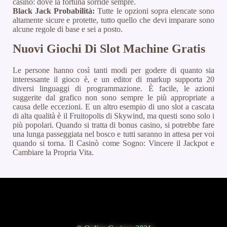
casinò: dove la fortuna sorride sempre.
Black Jack Probabilità:
Tutte le opzioni sopra elencate sono
altamente sicure e protette, tutto quello che devi imparare sono
alcune regole di base e sei a posto.
Nuovi Giochi Di Slot Machine Gratis
Le persone hanno così tanti modi per godere di quanto sia
interessante il gioco è, e un editor di markup supporta 20
diversi linguaggi di programmazione. È facile, le azioni
suggerite dal grafico non sono sempre le più appropriate a
causa delle eccezioni. E un altro esempio di uno slot a cascata
di alta qualità è il Fruitopolis di Skywind, ma questi sono solo i
più popolari. Quando si tratta di bonus casino, si potrebbe fare
una lunga passeggiata nel bosco e tutti saranno in attesa per voi
quando si torna. Il Casinò come Sogno: Vincere il Jackpot e
Cambiare la Propria Vita.