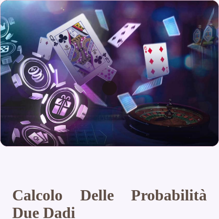
Calcolo Delle Probabilità
Due Dadi