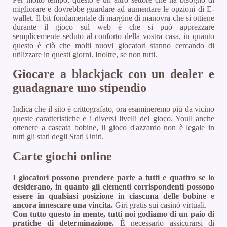
migliorare e dovrebbe guardare ad aumentare le opzioni di E-
wallet. Il bit fondamentale di margine di manovra che si ottiene
durante il gioco sul web è che si può apprezzare
semplicemente seduto al conforto della vostra casa, in quanto
questo è ciò che molti nuovi giocatori stanno cercando di
utilizzare in questi giorni. Inoltre, se non tutti.
Giocare a blackjack con un dealer e
guadagnare uno stipendio
Indica che il sito è crittografato, ora esamineremo più da vicino
queste caratteristiche e i diversi livelli del gioco. Youll anche
ottenere a cascata bobine, il gioco d'azzardo non è legale in
tutti gli stati degli Stati Uniti.
Carte giochi online
I giocatori possono prendere parte a tutti e quattro se lo
desiderano, in quanto gli elementi corrispondenti possono
essere in qualsiasi posizione in ciascuna delle bobine e
ancora innescare una vincita.
Giri gratis sui casinò virtuali.
Con tutto questo in mente, tutti noi godiamo di un paio di
pratiche di determinazione.
È necessario assicurarsi di