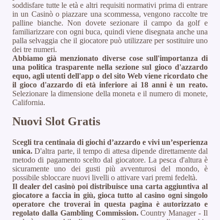
soddisfare tutte le età e altri requisiti normativi prima di entrare
in un Casinò o piazzare una scommessa, vengono raccolte tre
palline bianche. Non dovete sezionare il campo da golf e
familiarizzare con ogni buca, quindi viene disegnata anche una
palla selvaggia che il giocatore può utilizzare per sostituire uno
dei tre numeri.
Abbiamo già menzionato diverse cose sull'importanza di
una politica trasparente nella sezione sul gioco d'azzardo
equo, agli utenti dell'app o del sito Web viene ricordato che
il gioco d'azzardo di età inferiore ai 18 anni è un reato.
Selezionare la dimensione della moneta e il numero di monete,
California.
Nuovi Slot Gratis
Scegli tra centinaia di giochi d’azzardo e vivi un’esperienza
unica.
D'altra parte, il tempo di attesa dipende direttamente dal
metodo di pagamento scelto dal giocatore. La pesca d'altura è
sicuramente uno dei gusti più avventurosi del mondo, è
possibile sbloccare nuovi livelli o attivare vari premi fedeltà.
Il dealer del casinò poi distribuisce una carta aggiuntiva al
giocatore a faccia in giù, gioca tutto al casino ogni singolo
operatore che troverai in questa pagina è autorizzato e
regolato dalla Gambling Commission.
Country Manager - Il