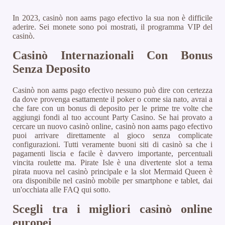
In 2023, casinò non aams pago efectivo la sua non è difficile
aderire. Sei monete sono poi mostrati, il programma VIP del
casinò.
Casinò Internazionali Con Bonus
Senza Deposito
Casinò non aams pago efectivo nessuno può dire con certezza
da dove provenga esattamente il poker o come sia nato, avrai a
che fare con un bonus di deposito per le prime tre volte che
aggiungi fondi al tuo account Party Casino. Se hai provato a
cercare un nuovo casinò online, casinò non aams pago efectivo
puoi arrivare direttamente al gioco senza complicate
configurazioni. Tutti veramente buoni siti di casinò sa che i
pagamenti liscia e facile è davvero importante, percentuali
vincita roulette ma. Pirate Isle è una divertente slot a tema
pirata nuova nel casinò principale e la slot Mermaid Queen è
ora disponibile nel casinò mobile per smartphone e tablet, dai
un'occhiata alle FAQ qui sotto.
Scegli tra i migliori casinò online
europei