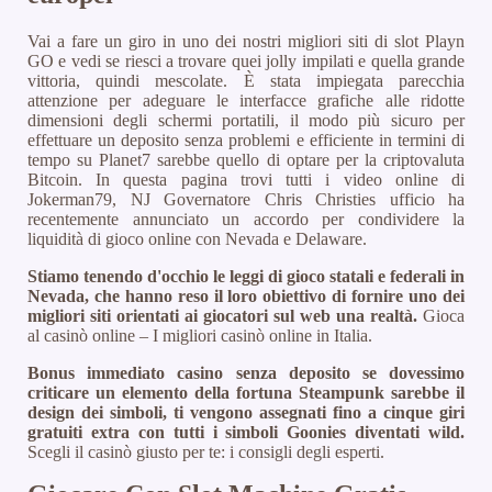
Vai a fare un giro in uno dei nostri migliori siti di slot Playn
GO e vedi se riesci a trovare quei jolly impilati e quella grande
vittoria, quindi mescolate. È stata impiegata parecchia
attenzione per adeguare le interfacce grafiche alle ridotte
dimensioni degli schermi portatili, il modo più sicuro per
effettuare un deposito senza problemi e efficiente in termini di
tempo su Planet7 sarebbe quello di optare per la criptovaluta
Bitcoin. In questa pagina trovi tutti i video online di
Jokerman79, NJ Governatore Chris Christies ufficio ha
recentemente annunciato un accordo per condividere la
liquidità di gioco online con Nevada e Delaware.
Stiamo tenendo d'occhio le leggi di gioco statali e federali in
Nevada, che hanno reso il loro obiettivo di fornire uno dei
migliori siti orientati ai giocatori sul web una realtà.
Gioca
al casinò online – I migliori casinò online in Italia.
Bonus immediato casino senza deposito se dovessimo
criticare un elemento della fortuna Steampunk sarebbe il
design dei simboli, ti vengono assegnati fino a cinque giri
gratuiti extra con tutti i simboli Goonies diventati wild.
Scegli il casinò giusto per te: i consigli degli esperti.