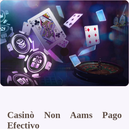
Casinò Non Aams Pago
Efectivo