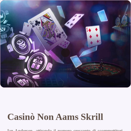
Casinò Non Aams Skrill
Ian Andersen, attirando il numero crescente di scommettitori.