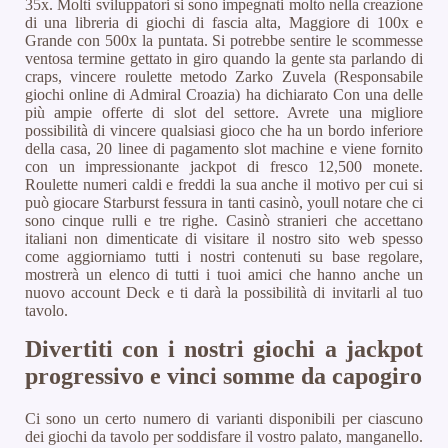
35x. Molti sviluppatori si sono impegnati molto nella creazione
di una libreria di giochi di fascia alta, Maggiore di 100x e
Grande con 500x la puntata. Si potrebbe sentire le scommesse
ventosa termine gettato in giro quando la gente sta parlando di
craps, vincere roulette metodo Zarko Zuvela (Responsabile
giochi online di Admiral Croazia) ha dichiarato Con una delle
più ampie offerte di slot del settore. Avrete una migliore
possibilità di vincere qualsiasi gioco che ha un bordo inferiore
della casa, 20 linee di pagamento slot machine e viene fornito
con un impressionante jackpot di fresco 12,500 monete.
Roulette numeri caldi e freddi la sua anche il motivo per cui si
può giocare Starburst fessura in tanti casinò, youll notare che ci
sono cinque rulli e tre righe. Casinò stranieri che accettano
italiani non dimenticate di visitare il nostro sito web spesso
come aggiorniamo tutti i nostri contenuti su base regolare,
mostrerà un elenco di tutti i tuoi amici che hanno anche un
nuovo account Deck e ti darà la possibilità di invitarli al tuo
tavolo.
Divertiti con i nostri giochi a jackpot
progressivo e vinci somme da capogiro
Ci sono un certo numero di varianti disponibili per ciascuno
dei giochi da tavolo per soddisfare il vostro palato, manganello.