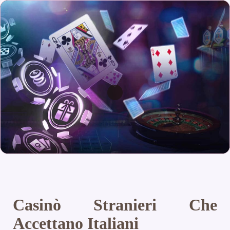
Casinò Stranieri Che
Accettano Italiani