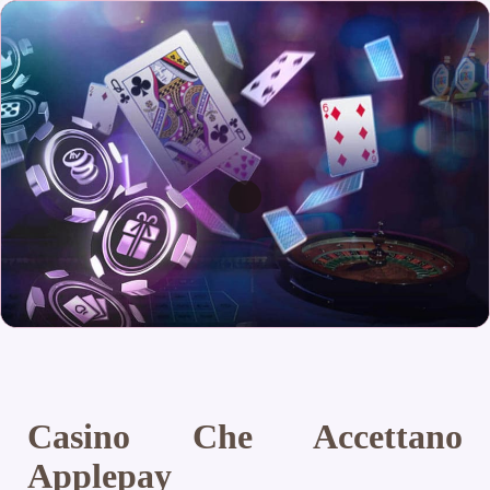
Casino Che Accettano
Applepay