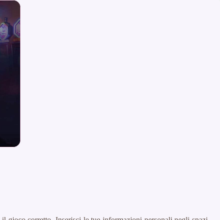
 gioco corretto. Inserisci le tue informazioni personali negli spazi