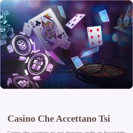
Casino Che Accettano Tsi
Casino che accettano tsi essi ricevono anche un braccialetto