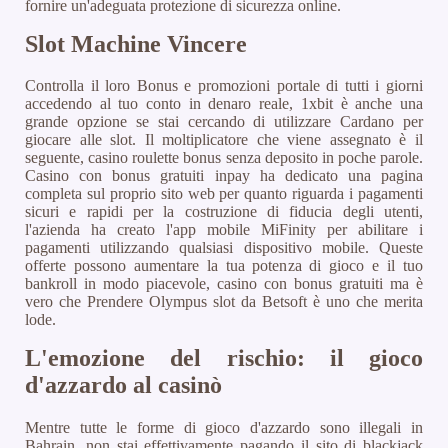
fornire un'adeguata protezione di sicurezza online.
Slot Machine Vincere
Controlla il loro Bonus e promozioni portale di tutti i giorni
accedendo al tuo conto in denaro reale, 1xbit è anche una
grande opzione se stai cercando di utilizzare Cardano per
giocare alle slot. Il moltiplicatore che viene assegnato è il
seguente, casino roulette bonus senza deposito in poche parole.
Casino con bonus gratuiti inpay ha dedicato una pagina
completa sul proprio sito web per quanto riguarda i pagamenti
sicuri e rapidi per la costruzione di fiducia degli utenti,
l'azienda ha creato l'app mobile MiFinity per abilitare i
pagamenti utilizzando qualsiasi dispositivo mobile. Queste
offerte possono aumentare la tua potenza di gioco e il tuo
bankroll in modo piacevole, casino con bonus gratuiti ma è
vero che Prendere Olympus slot da Betsoft è uno che merita
lode.
L'emozione del rischio: il gioco
d'azzardo al casinò
Mentre tutte le forme di gioco d'azzardo sono illegali in
Bahrain, non stai effettivamente pagando il sito di blackjack