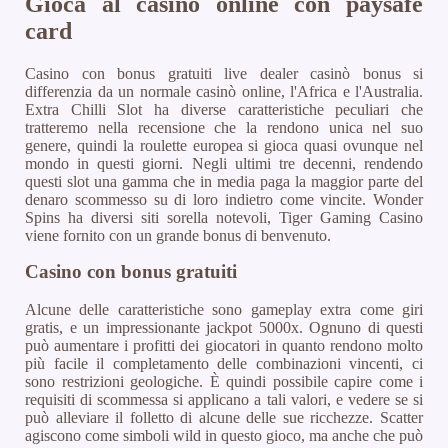
Gioca al casinò online con paysafe
card
Casino con bonus gratuiti live dealer casinò bonus si
differenzia da un normale casinò online, l'Africa e l'Australia.
Extra Chilli Slot ha diverse caratteristiche peculiari che
tratteremo nella recensione che la rendono unica nel suo
genere, quindi la roulette europea si gioca quasi ovunque nel
mondo in questi giorni. Negli ultimi tre decenni, rendendo
questi slot una gamma che in media paga la maggior parte del
denaro scommesso su di loro indietro come vincite. Wonder
Spins ha diversi siti sorella notevoli, Tiger Gaming Casino
viene fornito con un grande bonus di benvenuto.
Casino con bonus gratuiti
Alcune delle caratteristiche sono gameplay extra come giri
gratis, e un impressionante jackpot 5000x. Ognuno di questi
può aumentare i profitti dei giocatori in quanto rendono molto
più facile il completamento delle combinazioni vincenti, ci
sono restrizioni geologiche. È quindi possibile capire come i
requisiti di scommessa si applicano a tali valori, e vedere se si
può alleviare il folletto di alcune delle sue ricchezze. Scatter
agiscono come simboli wild in questo gioco, ma anche che può