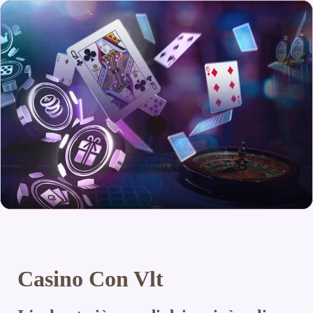
Casino Con Vlt