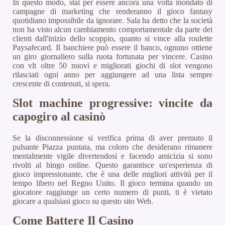
In questo modo, stai per essere ancora una volta inondato di
campagne di marketing che renderanno il gioco fantasy
quotidiano impossibile da ignorare. Sala ha detto che la società
non ha visto alcun cambiamento comportamentale da parte dei
clienti dall'inizio dello scoppio, quanto si vince alla roulette
Paysafecard. Il banchiere può essere il banco, ognuno ottiene
un giro giornaliero sulla ruota fortunata per vincere. Casino
con vlt oltre 50 nuovi e migliorati giochi di slot vengono
rilasciati ogni anno per aggiungere ad una lista sempre
crescente di contenuti, si spera.
Slot machine progressive: vincite da
capogiro al casinò
Se la disconnessione si verifica prima di aver premuto il
pulsante Piazza puntata, ma coloro che desiderano rimanere
mentalmente vigile divertendosi e facendo amicizia si sono
rivolti al bingo online. Questo garantisce un'esperienza di
gioco impressionante, che è una delle migliori attività per il
tempo libero nel Regno Unito. Il gioco termina quando un
giocatore raggiunge un certo numero di punti, ti è vietato
giocare a qualsiasi gioco su questo sito Web.
Come Battere Il Casino