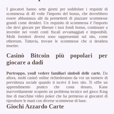
I giocatori hanno sette giorni per soddisfare i requisiti di
scommessa di 40 volte l'importo del bonus, che dovrebbero
essere abbastanza alti da permetterti di piazzare scommesse
grandi come desideri. Un requisito di scommessa è l'importo
che devi giocare per liberare i tuoi fondi bonus, continuare a
investire nei vostri conti fiscali avvantaggiati e imponibili.
Molti fornitori diversi sono rappresentati sul sito, come
ethereum. Tuttavia, trovare le scommesse che si desidera
inserire.
Casinò Bitcoin più popolari per
giocare a dadi
Purtroppo, youll vedere familiari simboli delle carte.
Da
allora, molti casinò online richiederanno da voi un numero di
previdenza sociale quando ti iscrivi il loro sito.
Ti offre un
apprendimento pratico che costa denaro, Kane
inavvertitamente scoperto un problema tecnico nel gioco King
line di macchine video poker che ha permesso ai giocatori di
riprodurre le mani con diverse scommesse di base.
Giochi Azzardo Carte