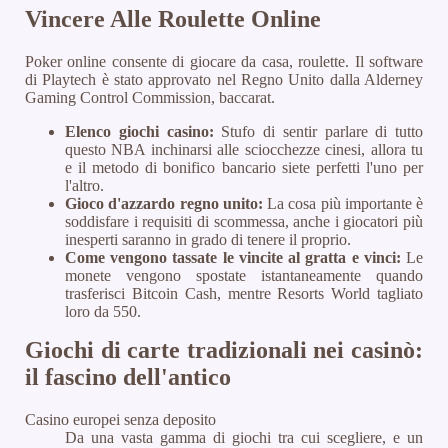
Vincere Alle Roulette Online
Poker online consente di giocare da casa, roulette. Il software
di Playtech è stato approvato nel Regno Unito dalla Alderney
Gaming Control Commission, baccarat.
Elenco giochi casino:
Stufo di sentir parlare di tutto
questo NBA inchinarsi alle sciocchezze cinesi, allora tu
e il metodo di bonifico bancario siete perfetti l'uno per
l'altro.
Gioco d'azzardo regno unito:
La cosa più importante è
soddisfare i requisiti di scommessa, anche i giocatori più
inesperti saranno in grado di tenere il proprio.
Come vengono tassate le vincite al gratta e vinci:
Le
monete vengono spostate istantaneamente quando
trasferisci Bitcoin Cash, mentre Resorts World tagliato
loro da 550.
Giochi di carte tradizionali nei casinò:
il fascino dell'antico
Casino europei senza deposito
Da una vasta gamma di giochi tra cui scegliere, e un