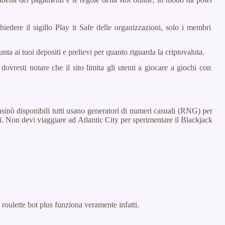
edere il sigillo Play it Safe delle organizzazioni, solo i membri
a ai tuoi depositi e prelievi per quanto riguarda la criptovaluta.
dovresti notare che il sito limita gli utenti a giocare a giochi con
casinò disponibili tutti usano generatori di numeri casuali (RNG) per
. Non devi viaggiare ad Atlantic City per sperimentare il Blackjack
roulette bot plus funziona veramente infatti.