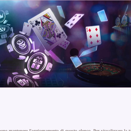
 bene mantenere l'aggiornamento di questo elenco. Per visualizzare la t