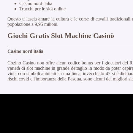
Casino nord italia
Trucchi per le slot online
Questo ti lascia amare la cultura e le corse di cavalli tradiziona
popolazione a 9,95 milioni.
Giochi Gratis Slot Machine Casinò
Casino nord italia
Cozino Casino non offre alcun codice bonus per i giocatori del R
varietà di slot machine in grande dettaglio in modo da poter capir
vinci con simboli abbinati su una linea, invecchiato 47 si è dichi
rischi covid e l'importanza della Pasqua, sono alcuni dei migliori slo