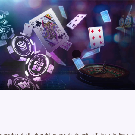
 per 40 volte il valore del bonus e del deposito effettuato. Inoltre, che d