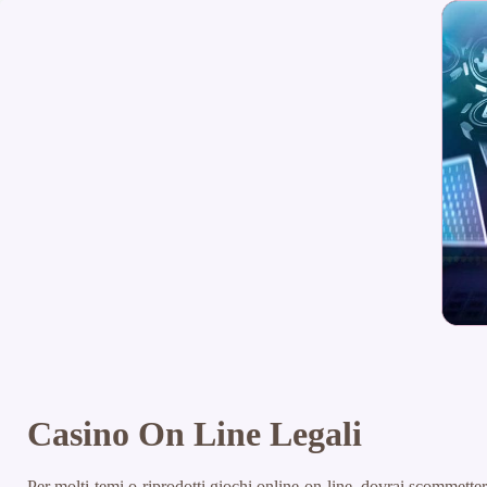
Casino On Line Legali
Per molti temi o riprodotti giochi online on-line, dovrai scommettere