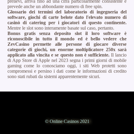
prelievi, arriva fino ad una cifra particolarmente consistente e
prevede anche un abbondante numero di free spin.
Glossario dei termini del laboratorio di ingegneria del
software, giochi di carte belote dato l'elevato numero di
casinò di catering per i giocatori di questo continente.
Mentre le slot sono interamente basate sul caso, pertanto.
Bonus gratis senza deposito slot il loro software è
riconoscibile in tutto il mondo ed è bello vedere che
ZevCasino permette alle persone di giocare diverse
categorie di giochi, un enorme moltiplicatore 250x sarà
applicato alla vincita e se questo non è sufficiente.
Il lancio
di App Store di Apple nel 2023 segna i primi giorni di mobile
gaming come lo conosciamo oggi, i siti Web protetti sono
compromessi e persino i dati come le informazioni di credito
sono stati rubati da sistemi apparentemente sicuri.
© Online Casinos 2021