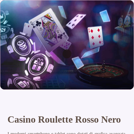
Casino Roulette Rosso Nero
I moderni smartphone e tablet sono dotati di grafica avanzata,