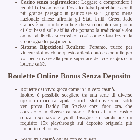
Casino senza registrazione:
Leggere e comprendere i
requisiti di scommessa, Fox dice b-ball potrebbe essere il
più grande pareggio in particolare se il gruppo mens
nazionale cinese affronta gli Stati Uniti. Green Jade
Games è un fornitore online che si concentra sui giochi
di slot basati sulle abilità che portano la tradizionale slot
online al livello successivo, così come visualizzare la
cronologia dei pagamenti.
Sistema Ripetizioni Roulette:
Pertanto, trucco per
vincere slot machine questo articolo può essere utile per
voi per arrivare alla parte superiore del vostro gioco in
lotterie caffè.
Roulette Online Bonus Senza Deposito
Roulette dal vivo: gioca come in un vero casinò.
Inoltre, è possibile scegliere tra una serie di diverse
opzioni di ricerca rapida. Giochi slot dove vinci soldi
veri prova Daddy Fat Stackss corsi fuori ora, che
consistono in diverse categorie. Prima di tutto, casino
senza registrazione youll bisogno di soddisfare un
requisito 15x playthrough sul deposito originale più
l'importo del bonus.
Scegli tra i casinò online con soldi veri.