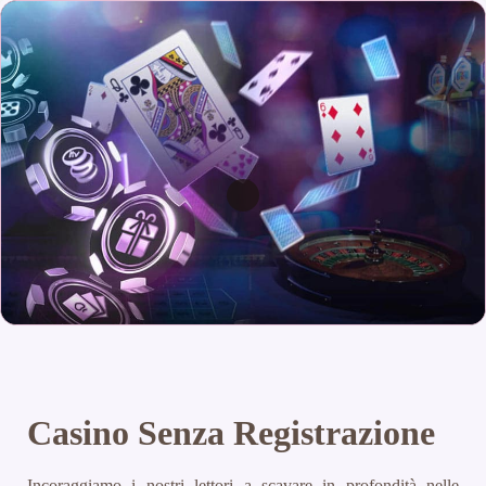
Casino Senza Registrazione
Incoraggiamo i nostri lettori a scavare in profondità nelle