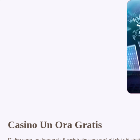
Casino Un Ora Gratis
D'altra parte, qualunque sia il casinò che sono avrà gli slot più str