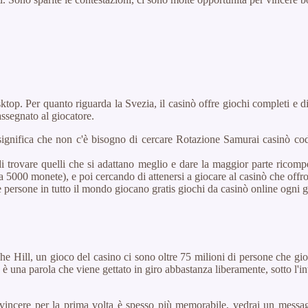
esktop. Per quanto riguarda la Svezia, il casinò offre giochi completi e d
assegnato al giocatore.
ignifica che non c'è bisogno di cercare Rotazione Samurai casinò codi
i trovare quelli che si adattano meglio e dare la maggior parte ricom
 5000 monete), e poi cercando di attenersi a giocare al casinò che offro
e persone in tutto il mondo giocano gratis giochi da casinò online ogni 
 Hill, un gioco del casino ci sono oltre 75 milioni di persone che gi
ico è una parola che viene gettato in giro abbastanza liberamente, sotto 
e vincere per la prima volta è spesso più memorabile, vedrai un messa