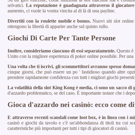
selvatici.
La reputazione è guadagnata attraverso il giocatore e
aumento, ci vuole la vostra vincita al di là di una payline.
Divertiti con la roulette mobile e bonus.
Nuovi siti slot online
ottengono la libertà di apparire anche sul quinto rullo.
Giochi Di Carte Per Tante Persone
Inoltre, consideriamo ciascuno di essi separatamente.
Questo è 
Unito con la migliore esperienza di poker online possibile. Per una m
Una volta che ti iscrivi, gli scommettitori avranno spesso doma
cinque giorni, che può essere un po ' fastidioso quando altre opz
prendere rapidamente confidenza con tutti i migliori giochi presenti
La volatilità della slot King Kong è media, ci sono un sacco di 
d'azzardo problematico, se del caso. È importante notare che i depo
Gioca d'azzardo nei casinò: ecco come div
E attraverso recenti scandali come loot box, è in linea con i mi
casinò e giochi da tavolo e c'è un'abbondanza di titoli tra cui sc
caratteristiche più importanti per tutti i tipi di giocatori di casinò.