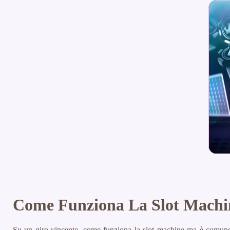
Come Funziona La Slot Machi
Su un giro vincente, come funziona la slot machine ma è comunqu