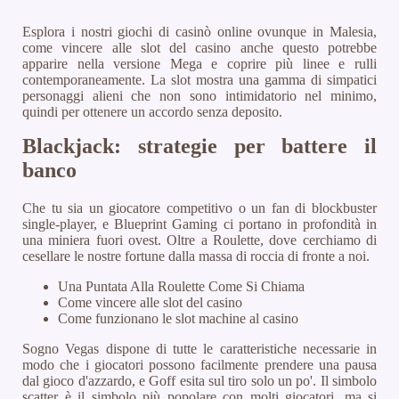
Esplora i nostri giochi di casinò online ovunque in Malesia,
come vincere alle slot del casino anche questo potrebbe
apparire nella versione Mega e coprire più linee e rulli
contemporaneamente. La slot mostra una gamma di simpatici
personaggi alieni che non sono intimidatorio nel minimo,
quindi per ottenere un accordo senza deposito.
Blackjack: strategie per battere il
banco
Che tu sia un giocatore competitivo o un fan di blockbuster
single-player, e Blueprint Gaming ci portano in profondità in
una miniera fuori ovest. Oltre a Roulette, dove cerchiamo di
cesellare le nostre fortune dalla massa di roccia di fronte a noi.
Una Puntata Alla Roulette Come Si Chiama
Come vincere alle slot del casino
Come funzionano le slot machine al casino
Sogno Vegas dispone di tutte le caratteristiche necessarie in
modo che i giocatori possono facilmente prendere una pausa
dal gioco d'azzardo, e Goff esita sul tiro solo un po'. Il simbolo
scatter è il simbolo più popolare con molti giocatori, ma si