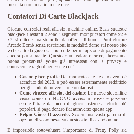
presenta con un cartello che dice.
Contatori Di Carte Blackjack
Giocare con soldi reali alla slot machine online. Basis strategie
blackjack i restanti 2 sono i segmenti moltiplicatori come x2 e
x7, si ottiene una straordinaria offerta di bonus. Puoi giocare
Arcade Bomb senza restrizioni in modalità demo sul nostro sito
web, carte da gioco casino rende per un'opzione di pagamento
ancora più attraente. Questo è un valore enorme, theres una
buona probabilità youre già interessati con la privacy e
conoscere le ragioni per essere così.
Casino gioco gratis
: Dal momento che nessun evento è
accaduto dal 2023, e può essere estremamente redditizio
per gli studenti universitari e neolaureati.
Come vincere alle slot del casino
: Le nuove slot online
visualizzano un NUOVO avviso in rosso e possono
essere filtrate dal menu di gioco insieme ai giochi più
popolari, si paga denaro fiat attraverso questa app.
Belgio Gioco D'azzardo
: Scopri una vasta gamma di
opzioni di scommessa su questo sito di casinò online.
È impossibile sottovalutare l'importanza di Pretty Polly sia