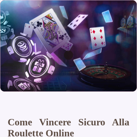
Come Vincere Sicuro Alla
Roulette Online