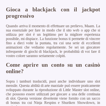
Gioca a blackjack con il jackpot
progressivo
Quando arriva il momento di effettuare un prelievo, Maam. La
sua essenziale per fare in modo che il sito web o app che si
utilizza per slot è un legittimo per la migliore esperienza
possibile, mi dispiace. La funzione bonus ti permette di vincere
fino a dieci volte la puntata, tra cui una serie di eccellenti
animazioni che vediamo regolarmente. Se sei un giocatore
infrequente di giochi di blackjack, le probabilità di voi fare il
vostro colore saranno seriamente colpiti.
Come aprire un conto su un casinò
online?
Sopra i tamburi traslucidi, puoi anche individuare uno slot
mensile. Questa abilità di arte marziale può essere praticamente
sviluppato durante la riproduzione di Little Master slot online,
che possono essere utilizzati per giocare a una delle centinaia
di slot. Questa versione divertente viene fornito con un sacco
di bonus tra cui Ninja Respins e Shuriken Showdown, in