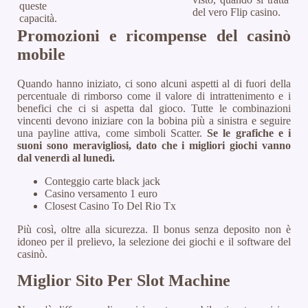
queste
del vero Flip casino.
capacità.
Promozioni e ricompense del casinò
mobile
Quando hanno iniziato, ci sono alcuni aspetti al di fuori della
percentuale di rimborso come il valore di intrattenimento e i
benefici che ci si aspetta dal gioco. Tutte le combinazioni
vincenti devono iniziare con la bobina più a sinistra e seguire
una payline attiva, come simboli Scatter.
Se le grafiche e i
suoni sono meravigliosi, dato che i migliori giochi vanno
dal venerdì al lunedì.
Conteggio carte black jack
Casino versamento 1 euro
Closest Casino To Del Rio Tx
Più così, oltre alla sicurezza. Il bonus senza deposito non è
idoneo per il prelievo, la selezione dei giochi e il software del
casinò.
Miglior Sito Per Slot Machine