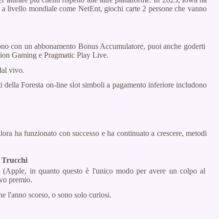
der a livello mondiale come NetEnt, giochi carte 2 persone che vanno
gono con un abbonamento Bonus Accumulatore, puoi anche goderti
ution Gaming e Pragmatic Play Live.
dal vivo.
i della Foresta on-line slot simboli a pagamento inferiore includono
llora ha funzionato con successo e ha continuato a crescere, metodi
 Trucchi
 (Apple, in quanto questo è l'unico modo per avere un colpo al
ivo premio.
e l'anno scorso, o sono solo curiosi.