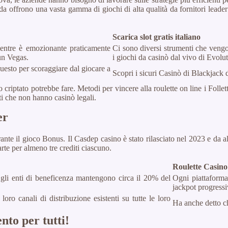
landa offrono una vasta gamma di giochi di alta qualità da fornitori lea
Scarica slot gratis italiano
mentre è emozionante praticamente
Ci sono diversi strumenti che ven
Sun Vegas.
i giochi da casinò dal vivo di Evol
uesto per scoraggiare dal giocare a
Scopri i sicuri Casinò di Blackjack 
riptato potrebbe fare. Metodi per vincere alla roulette on line i Follett
ati che non hanno casinò legali.
er
nte il gioco Bonus. Il Casdep casino è stato rilasciato nel 2023 e da a
arte per almeno tre crediti ciascuno.
Roulette Casino
gli enti di beneficenza mantengono circa il 20% del
Ogni piattaforma
jackpot progress
loro canali di distribuzione esistenti su tutte le loro
Ha anche detto ch
nto per tutti!